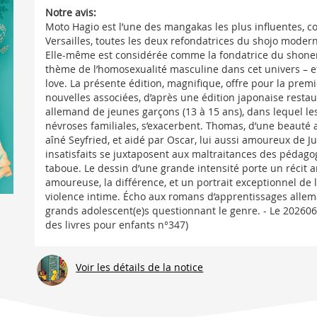
Notre avis:
Moto Hagio est l’une des mangakas les plus influentes, 
Versailles, toutes les deux refondatrices du shojo moder
Elle-même est considérée comme la fondatrice du shonen-
thème de l’homosexualité masculine dans cet univers – et
love. La présente édition, magnifique, offre pour la premi
nouvelles associées, d’après une édition japonaise rest
allemand de jeunes garçons (13 à 15 ans), dans lequel le
névroses familiales, s’exacerbent. Thomas, d’une beauté a
aîné Seyfried, et aidé par Oscar, lui aussi amoureux de Ju
insatisfaits se juxtaposent aux maltraitances des pédago
taboue. Le dessin d’une grande intensité porte un récit 
amoureuse, la différence, et un portrait exceptionnel de 
violence intime. Écho aux romans d’apprentissages allem
grands adolescent(e)s questionnant le genre. - Le 2026060
des livres pour enfants n°347)
Voir les détails de la notice