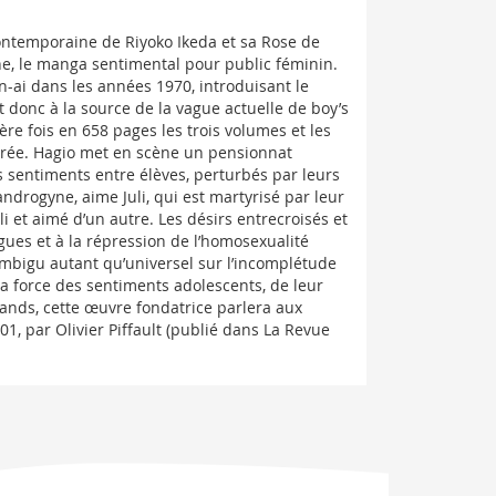
contemporaine de Riyoko Ikeda et sa Rose de
ne, le manga sentimental pour public féminin.
ai dans les années 1970, introduisant le
 donc à la source de la vague actuelle de boy’s
ère fois en 658 pages les trois volumes et les
aurée. Hagio met en scène un pensionnat
s sentiments entre élèves, perturbés par leurs
ndrogyne, aime Juli, qui est martyrisé par leur
li et aimé d’un autre. Les désirs entrecroisés et
gues et à la répression de l’homosexualité
ambigu autant qu’universel sur l’incomplétude
la force des sentiments adolescents, de leur
ands, cette œuvre fondatrice parlera aux
1, par Olivier Piffault (publié dans La Revue