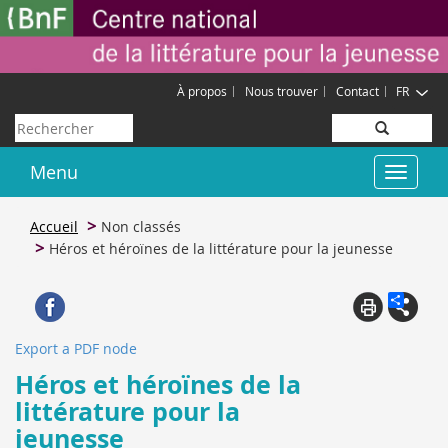
Aller
Gestion des cookies
au
contenu
principal
À propos
Nous trouver
Contact
FR
Rechercher
Menu
Toggle
navigat
Accueil
Non classés
Héros et héroïnes de la littérature pour la jeunesse
Export a PDF node
Héros et héroïnes de la
littérature pour la
jeunesse