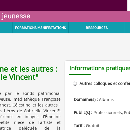
FORMATIONS MANIFESTATIONS
RESSOURCES
e et les autres :
Informations pratique
le Vincent"
Autres colloques et confé
e par le Fonds patrimonial
yeuse, médiathèque Françoise
Domaine(s) :
Albums
rnest, Célestine et les autres :
s héros de Gabrielle Vincent",
Public(s) :
Professionnels, Pub
érence en images d'Émeline
petite nièce de l'artiste et
Tarif :
Gratuit
tratrice déléguée de la