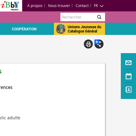
À propos
Nous trouver
Contact
FR
Rechercher
Univers Jeunesse du
COOPÉRATION
Catalogue Général
s
rences
lic adulte