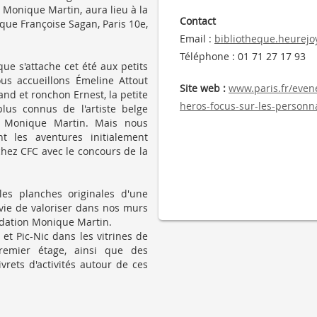
 Monique Martin, aura lieu à la
Contact
ue Françoise Sagan, Paris 10e,
Email :
bibliotheque.heurejo
Téléphone :
01 71 27 17 93
que s'attache cet été aux petits
ous accueillons Émeline Attout
Site web :
www.paris.fr/evene
and et ronchon Ernest, la petite
heros-focus-sur-les-personn
plus connus de l'artiste belge
e Monique Martin. Mais nous
t les aventures initialement
chez CFC avec le concours de la
es planches originales d'une
nvie de valoriser dans nos murs
ondation Monique Martin.
et Pic-Nic dans les vitrines de
remier étage, ainsi que des
rets d'activités autour de ces