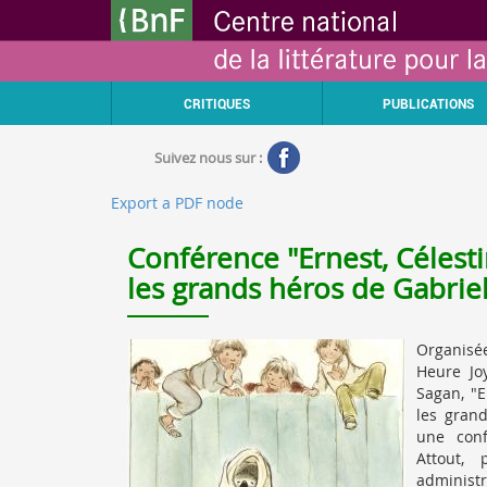
Aller
Gestion des cookies
au
contenu
principal
CRITIQUES
PUBLICATIONS
Suivez nous sur :
Export a PDF node
Conférence "Ernest, Célestin
les grands héros de Gabriel
Organisé
Heure Jo
Sagan, "E
les grand
une conf
Attout, 
adminis