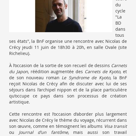
du
cycle
"La
BD
dans
tous
ses états", la BnF organise une rencontre avec Nicolas de
Crécy jeudi 11 juin de 18h30 à 20h, en salle Ovale (site
Richelieu).
À l’occasion de la sortie de son recueil de dessins
Carnets
du Japon
, réédition augmentée des
Carnets de Kyoto
, et
de son nouveau roman
Le Syndrome de Kyoto
, la BnF
reçoit Nicolas de Crécy afin de discuter avec lui de ses
séjours dans l’archipel nippon et de la place particulière
qu’occupe ce pays dans son processus de création
artistique.
Cette rencontre est l’occasion d’aborder plus largement
avec Nicolas de Crécy le thème du voyage, récurrent dans
son œuvre, comme en témoignent les albums
Visa transit
ou
Journal d’un fantôme
, mais aussi son travail