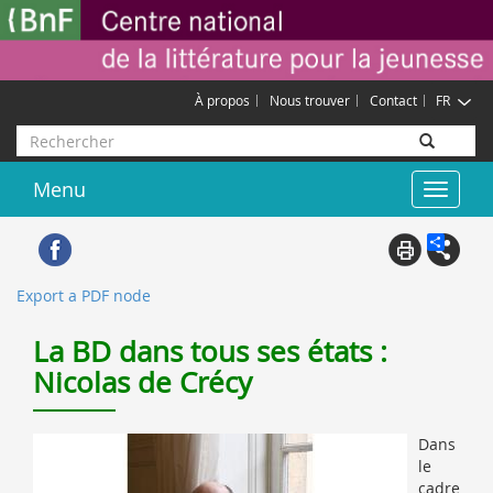
Aller
Gestion des cookies
au
contenu
principal
À propos
Nous trouver
Contact
FR
Rechercher
Menu
Toggle
navigat
Export a PDF node
La BD dans tous ses états :
Nicolas de Crécy
Dans
le
cadre