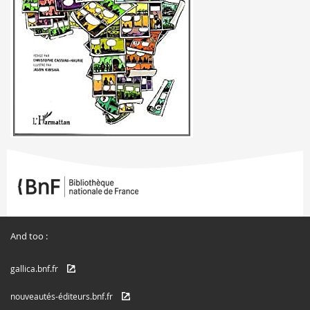
And too :
gallica.bnf.fr
nouveautés-éditeurs.bnf.fr