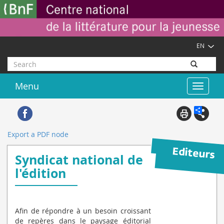
Skip
Cookies management panel
to
main
content
EN
Search
Menu
Toggle
navigat
Export a PDF node
Syndicat national de
l'édition
Afin de répondre à un besoin croissant
de repères dans le paysage éditorial