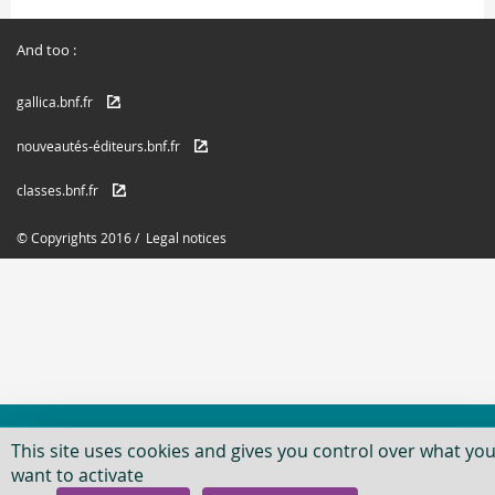
And too :
gallica.bnf.fr
nouveautés-éditeurs.bnf.fr
classes.bnf.fr
© Copyrights 2016 /
Legal notices
This site uses cookies and gives you control over what yo
want to activate
Newsletter
Agenda
Adress Books