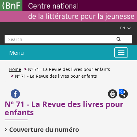
Skip
Cookies management panel
to
main
content
EN
Search
Menu
Toggle
navigat
Home
Nº 71 - La Revue des livres pour enfants
Nº 71 - La Revue des livres pour enfants
Nº 71 - La Revue des livres pour
enfants
Couverture du numéro