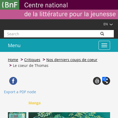
Skip
Cookies management panel
to
main
content
EN
Search
Menu
Toggle
navigat
Home
Critiques
Nos derniers coups de coeur
Le coeur de Thomas
Export a PDF node
Manga