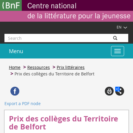
Skip
Cookies management panel
to
main
content
EN
Search
Menu
Toggle
navigat
Home
Ressources
Prix littéraires
Prix des collèges du Territoire de Belfort
Export a PDF node
Prix des collèges du Territoire
de Belfort