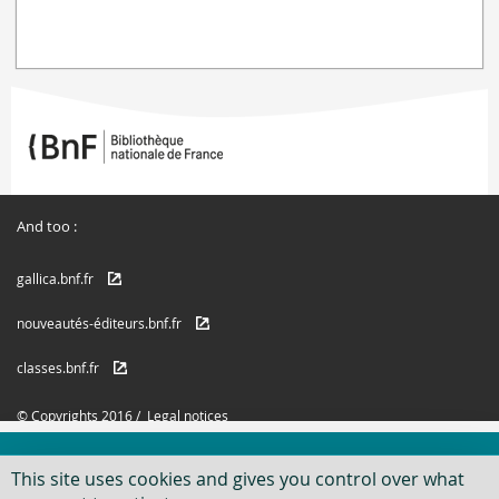
And too :
gallica.bnf.fr
nouveautés-éditeurs.bnf.fr
classes.bnf.fr
© Copyrights 2016 /
Legal notices
This site uses cookies and gives you control over what