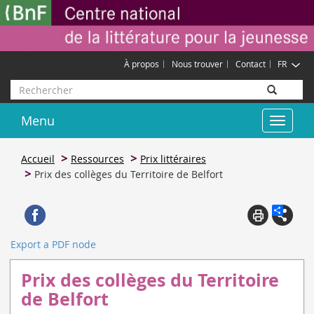
Aller
Gestion des cookies
au
contenu
principal
À propos
Nous trouver
Contact
FR
Rechercher
Menu
Toggle
navigat
Accueil
Ressources
Prix littéraires
Prix des collèges du Territoire de Belfort
Export a PDF node
Prix des collèges du Territoire
de Belfort