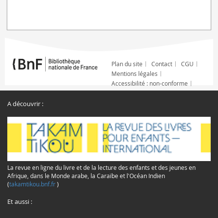
Plan du site
Contact
CGU
Mentions légales
Accessibilité : non-conforme
A découvrir :
La revue en ligne du livre et de la lecture des enfants et des jeunes en
Afrique, dans le Monde arabe, la Caraïbe et l'Océan Indien
(
takamtikou.bnf.fr
)
Et aussi :