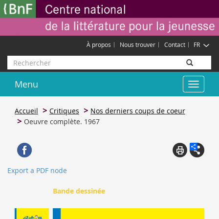
Aller
Gestion des cookies
au
contenu
principal
À propos
Nous trouver
Contact
FR
Rechercher
Menu
Toggle
navigat
Accueil
Critiques
Nos derniers coups de coeur
Oeuvre complète. 1967
Export a PDF node
Bande dessinée