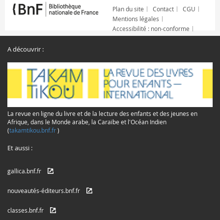
Plan du site
Contact
CGU
Mentions légales
Accessibilité : non-conforme
A découvrir :
La revue en ligne du livre et de la lecture des enfants et des jeunes en
Afrique, dans le Monde arabe, la Caraïbe et l'Océan Indien
(
takamtikou.bnf.fr
)
Et aussi :
gallica.bnf.fr
nouveautés-éditeurs.bnf.fr
classes.bnf.fr