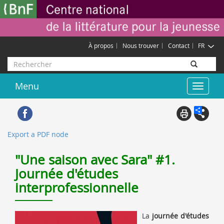
Aller
Gestion des cookies
au
contenu
principal
À propos
Nous trouver
Contact
FR
Rechercher
Menu
Toggle
navigat
Export a PDF node
"Une saison avec Sara" #1.
Journée d'études
interprofessionnelle
La
journée d'études