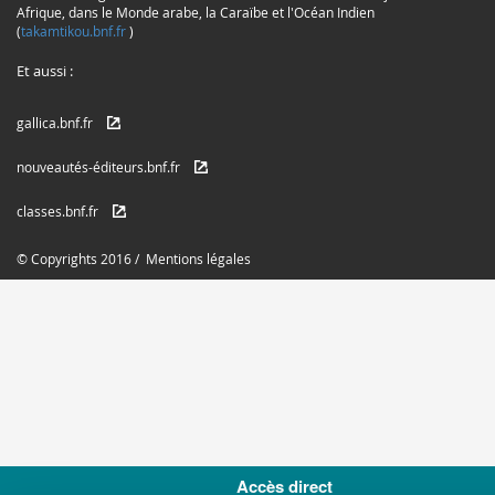
Afrique, dans le Monde arabe, la Caraïbe et l'Océan Indien
(
takamtikou.bnf.fr
)
Et aussi :
gallica.bnf.fr
nouveautés-éditeurs.bnf.fr
classes.bnf.fr
© Copyrights 2016 /
Mentions légales
Accès direct