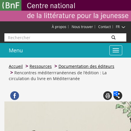
Aller
Gestion des cookies
au
contenu
principal
À propos
Nous trouver
Contact
FR
Rechercher
Menu
Toggle
navigat
Accueil
Ressources
Documentation des éditeurs
Rencontres méditerrranéennes de l'édition : La
circulation du livre en Méditerranée