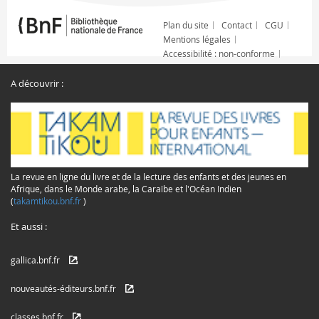
Plan du site
Contact
CGU
Mentions légales
Accessibilité : non-conforme
A découvrir :
La revue en ligne du livre et de la lecture des enfants et des jeunes en
Afrique, dans le Monde arabe, la Caraïbe et l'Océan Indien
(
takamtikou.bnf.fr
)
Et aussi :
gallica.bnf.fr
nouveautés-éditeurs.bnf.fr
classes.bnf.fr