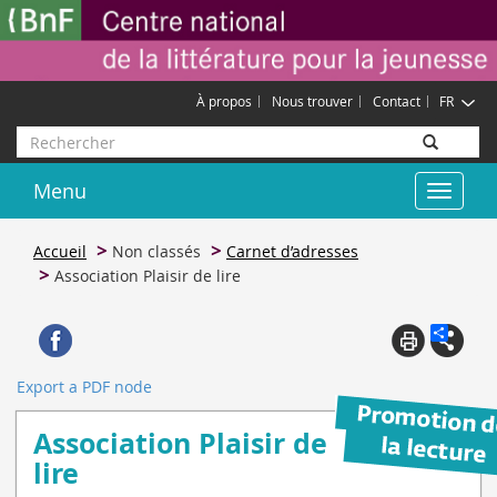
Aller
Gestion des cookies
au
contenu
principal
À propos
Nous trouver
Contact
FR
Rechercher
Menu
Toggle
navigat
Accueil
Non classés
Carnet d’adresses
Association Plaisir de lire
Export a PDF node
Association Plaisir de
lire