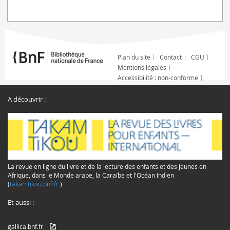
Plan du site
Contact
CGU
Mentions légales
Accessibilité : non-conforme
A découvrir :
La revue en ligne du livre et de la lecture des enfants et des jeunes en
Afrique, dans le Monde arabe, la Caraïbe et l'Océan Indien
(
takamtikou.bnf.fr
)
Et aussi :
gallica.bnf.fr