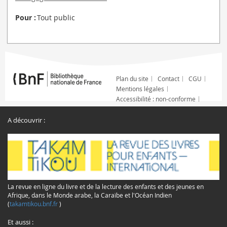
Pour :
Tout public
Plan du site
Contact
CGU
Mentions légales
Accessibilité : non-conforme
A découvrir :
La revue en ligne du livre et de la lecture des enfants et des jeunes en
Afrique, dans le Monde arabe, la Caraïbe et l'Océan Indien
(
takamtikou.bnf.fr
)
Et aussi :