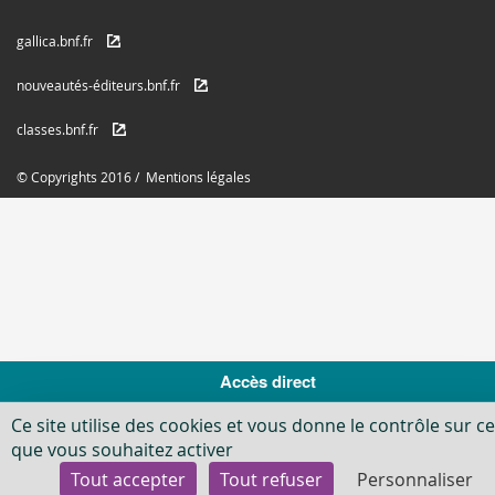
gallica.bnf.fr
nouveautés-éditeurs.bnf.fr
classes.bnf.fr
© Copyrights 2016 /
Mentions légales
Accès direct
Ce site utilise des cookies et vous donne le contrôle sur c
que vous souhaitez activer
Newsletter
Agenda
Carnet d'adress
Tout accepter
Tout refuser
Personnaliser