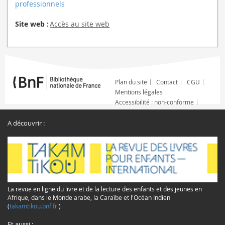
professionnels
Site web :
Accès au site web
Plan du site
Contact
CGU
Mentions légales
Accessibilité : non-conforme
A découvrir :
La revue en ligne du livre et de la lecture des enfants et des jeunes en
Afrique, dans le Monde arabe, la Caraïbe et l'Océan Indien
(
takamtikou.bnf.fr
)
Et aussi :