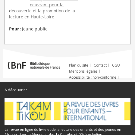
oeuvrant pour la
découverte et la promotion de la
lecture en Haute-Loire
Pour :
Jeune public
Plan du site
Contact
CGU
Mentions légales
Accessibilité : non-conforme
A découvrir :
La revue en ligne du livre et de la lecture des enfants et des jeunes en
Afrique, dans le Monde arabe, la Caraïbe et l'Océan Indien