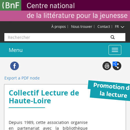
Aller
Gestion des cookies
au
contenu
principal
À propos
Nous trouver
Contact
FR
Rechercher
Menu
Toggle
navigat
Export a PDF node
Collectif Lecture de
Haute-Loire
Depuis 1989, cette association organise
en partenariat avec la bibliothèque