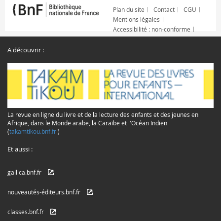
Plan du site
Contact
CGU
Mentions légales
Accessibilité : non-conforme
A découvrir :
La revue en ligne du livre et de la lecture des enfants et des jeunes en
Afrique, dans le Monde arabe, la Caraïbe et l'Océan Indien
(
takamtikou.bnf.fr
)
Et aussi :
gallica.bnf.fr
nouveautés-éditeurs.bnf.fr
classes.bnf.fr