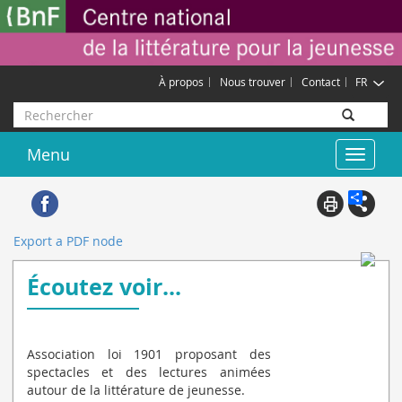
Aller
Gestion des cookies
au
contenu
principal
À propos
Nous trouver
Contact
FR
Rechercher
Menu
Toggle
navigat
Export a PDF node
Écoutez voir...
Association loi 1901 proposant des
spectacles et des lectures animées
autour de la littérature de jeunesse.