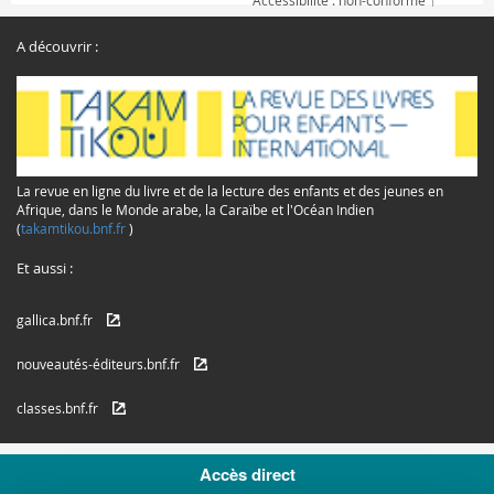
Accessibilité : non-conforme
A découvrir :
La revue en ligne du livre et de la lecture des enfants et des jeunes en
Afrique, dans le Monde arabe, la Caraïbe et l'Océan Indien
(
takamtikou.bnf.fr
)
Et aussi :
gallica.bnf.fr
nouveautés-éditeurs.bnf.fr
classes.bnf.fr
© Copyrights 2016 /
Mentions légales
Accès direct