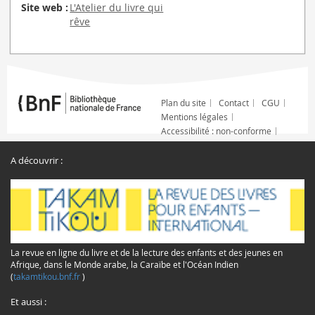
Site web :
L'Atelier du livre qui
rêve
Plan du site
Contact
CGU
Mentions légales
Accessibilité : non-conforme
A découvrir :
La revue en ligne du livre et de la lecture des enfants et des jeunes en
Afrique, dans le Monde arabe, la Caraïbe et l'Océan Indien
(
takamtikou.bnf.fr
)
Et aussi :