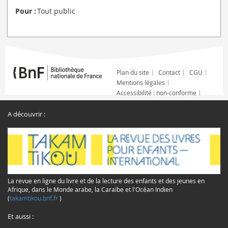
Pour :
Tout public
Plan du site
Contact
CGU
Mentions légales
Accessibilité : non-conforme
A découvrir :
La revue en ligne du livre et de la lecture des enfants et des jeunes en
Afrique, dans le Monde arabe, la Caraïbe et l'Océan Indien
(
takamtikou.bnf.fr
)
Et aussi :