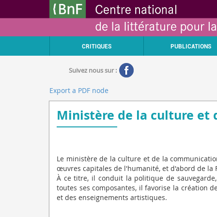
Aller
Gestion des cookies
au
contenu
principal
CRITIQUES
PUBLICATIONS
Suivez nous sur :
Export a PDF node
Ministère de la culture e
Le ministère de la culture et de la communicati
œuvres capitales de l'humanité, et d'abord de la 
À ce titre, il conduit la politique de sauvegard
toutes ses composantes, il favorise la création d
et des enseignements artistiques.