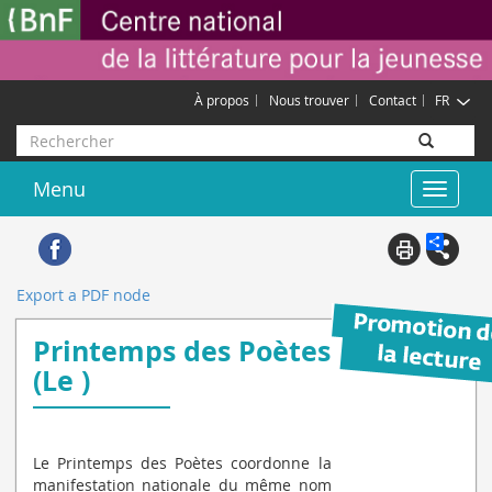
Aller
Gestion des cookies
au
contenu
principal
À propos
Nous trouver
Contact
FR
Rechercher
Menu
Toggle
navigat
Export a PDF node
Printemps des Poètes
(Le )
Le Printemps des Poètes coordonne la
manifestation nationale du même nom