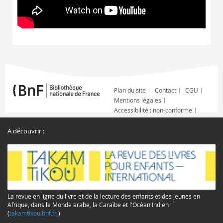
Plan du site
Contact
CGU
Mentions légales
Accessibilité : non-conforme
A découvrir :
La revue en ligne du livre et de la lecture des enfants et des jeunes en
Afrique, dans le Monde arabe, la Caraïbe et l'Océan Indien
(
takamtikou.bnf.fr
)