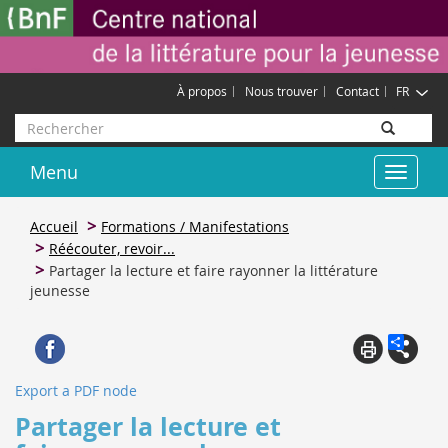
Aller
Gestion des cookies
au
contenu
principal
À propos
Nous trouver
Contact
FR
Rechercher
Menu
Toggle
navigat
Accueil
Formations / Manifestations
Réécouter, revoir...
Partager la lecture et faire rayonner la littérature
jeunesse
Export a PDF node
Partager la lecture et