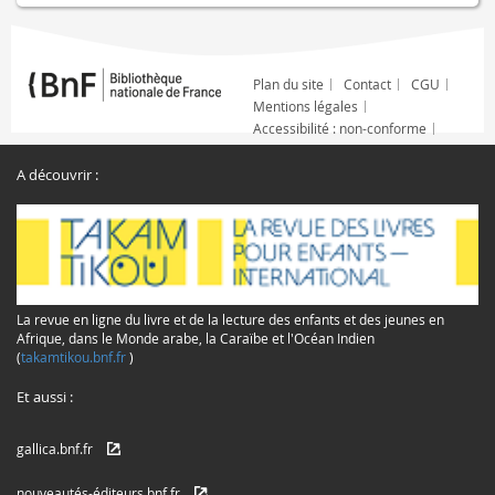
Plan du site
Contact
CGU
Mentions légales
Accessibilité : non-conforme
A découvrir :
La revue en ligne du livre et de la lecture des enfants et des jeunes en
Afrique, dans le Monde arabe, la Caraïbe et l'Océan Indien
(
takamtikou.bnf.fr
)
Et aussi :
gallica.bnf.fr
nouveautés-éditeurs.bnf.fr