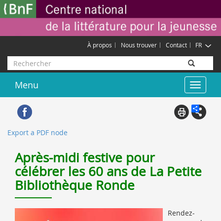
Aller
Gestion des cookies
au
contenu
principal
À propos
Nous trouver
Contact
FR
Rechercher
Menu
Toggle
navigat
Export a PDF node
Après-midi festive pour
célébrer les 60 ans de La Petite
Bibliothèque Ronde
Rendez-