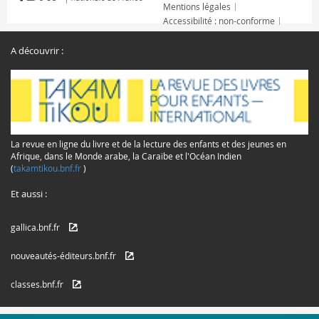
Mentions légales
Accessibilité : non-conforme
A découvrir :
La revue en ligne du livre et de la lecture des enfants et des jeunes en
Afrique, dans le Monde arabe, la Caraïbe et l'Océan Indien
(
takamtikou.bnf.fr
)
Et aussi :
gallica.bnf.fr
nouveautés-éditeurs.bnf.fr
classes.bnf.fr
© Copyrights 2016 /
Mentions légales