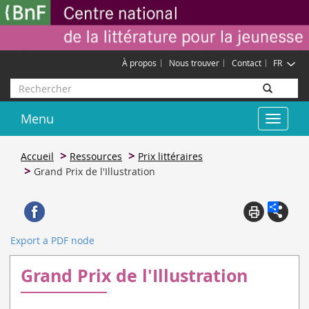
Aller
Gestion des cookies
au
contenu
principal
À propos
Nous trouver
Contact
FR
Rechercher
Menu
Toggle
navigat
Accueil
Ressources
Prix littéraires
Grand Prix de l'Illustration
Export a PDF node
Grand Prix de l'Illustration