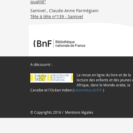
qualité"
Samivel , Claude-Anne Parmégiani
Tête à tête n°139 - Samivel
A découvrir :
La revue en ligne du livre et de la
lecture des enfants et des jeunes 
Afrique, dans le Monde arabe, la
Caraïbe et l'Océan Indien (
takamtikou.bnf.fr
)
© Copyrights 2016 /
Mentions légales