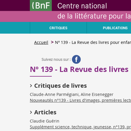
Aller
Gestion des cookies
au
contenu
principal
CRITIQUES
PUBLICATIONS
Accueil
Nº 139 - La Revue des livres pour enfan
Suivez nous sur :
Nº 139 - La Revue des livres
Critiques de livres
Claude-Anne Parmégiani, Aline Eisenegger
Nouveautés n°139 - Livres d'images, premières lect
Articles
Claudie Guérin
Supplément science, technique, jeunesse, n°139, p