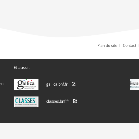
Plan du site
Contact
Et aussi :
en
gallica.bnf.fr
classes.bnf.fr