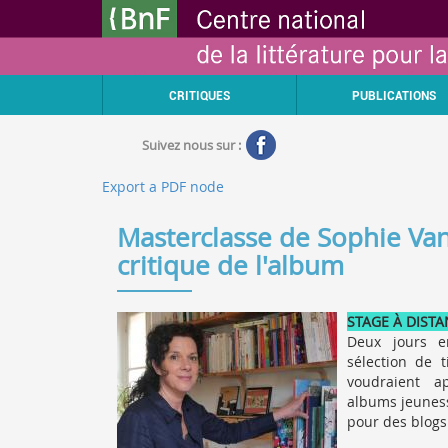
Aller
Gestion des cookies
au
contenu
principal
CRITIQUES
PUBLICATIONS
Suivez nous sur :
Export a PDF node
Masterclasse de Sophie Van
critique de l'album
STAGE
À
DISTA
Deux jours e
sélection de t
voudraient
a
albums jeuness
pour des blogs