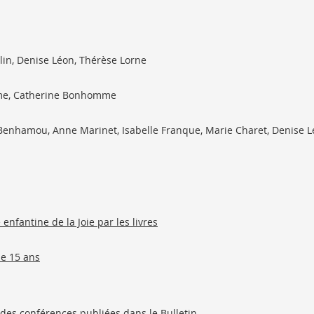
lin, Denise Léon, Thérèse Lorne
mme, Catherine Bonhomme
 Benhamou, Anne Marinet, Isabelle Franque, Marie Charet, Denise 
 enfantine de la Joie par les livres
de 15 ans
l des conférences publiées dans le Bulletin