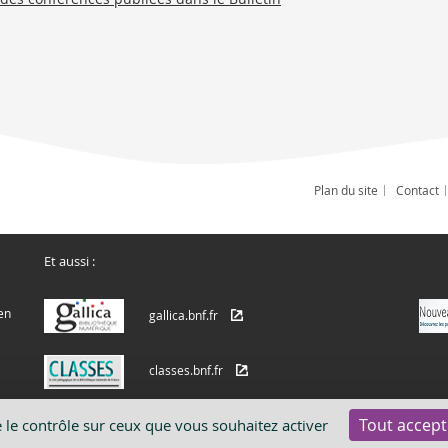
Plan du site
Contact
Et aussi :
en
gallica.bnf.fr
classes.bnf.fr
Tout accept
e le contrôle sur ceux que vous souhaitez activer