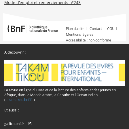
Mode d'emploi et remerciements n°243
Plan du site
Contact
CGU
Mentions légales
Accessibilité : non-conforme
A découvrir :
La revue en ligne du livre et de la lecture des enfants et des jeunes en
Afrique, dans le Monde arabe, la Caraïbe et l'Océan Indien
(
takamtikou.bnf.fr
)
Et aussi :
gallica.bnf.fr