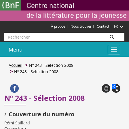
Aller
Gestion des cookies
au
contenu
principal
À propos
Nous trouver
Contact
FR
Rechercher
Menu
Toggle
navigat
Accueil
Nº 243 - Sélection 2008
Nº 243 - Sélection 2008
Nº 243 - Sélection 2008
Couverture du numéro
Rémi Saillard
Couverture