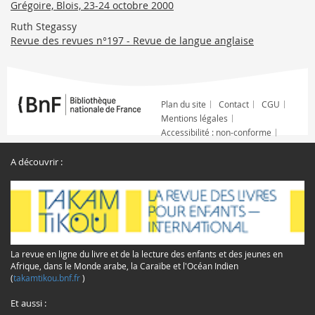
Grégoire, Blois, 23-24 octobre 2000
Ruth Stegassy
Revue des revues n°197 - Revue de langue anglaise
Plan du site
Contact
CGU
Mentions légales
Accessibilité : non-conforme
A découvrir :
La revue en ligne du livre et de la lecture des enfants et des jeunes en
Afrique, dans le Monde arabe, la Caraïbe et l'Océan Indien
(
takamtikou.bnf.fr
)
Et aussi :