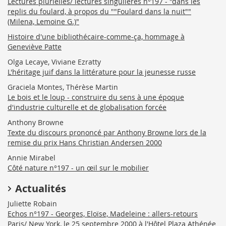
Lectures plurielles/ lectures singulières n°197 - "dans les
replis du foulard, à propos du ""Foulard dans la nuit""
(Milena, Lemoine G.)"
Histoire d'une bibliothécaire-comme-ça, hommage à
Geneviève Patte
Olga Lecaye, Viviane Ezratty
L'héritage juif dans la littérature pour la jeunesse russe
Graciela Montes, Thérèse Martin
Le bois et le loup - construire du sens à une époque
d'industrie culturelle et de globalisation forcée
Anthony Browne
Texte du discours prononcé par Anthony Browne lors de la
remise du prix Hans Christian Andersen 2000
Annie Mirabel
Côté nature n°197 - un œil sur le mobilier
Actualités
Juliette Robain
Echos n°197 - Georges, Eloïse, Madeleine : allers-retours
Paris/ New York, le 25 septembre 2000 à l'Hôtel Plaza Athénée