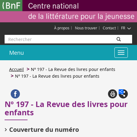
Aller
Gestion des cookies
au
contenu
principal
À propos
Nous trouver
Contact
FR
Rechercher
Menu
Toggle
navigat
Accueil
Nº 197 - La Revue des livres pour enfants
Nº 197 - La Revue des livres pour enfants
Nº 197 - La Revue des livres pour
enfants
Couverture du numéro