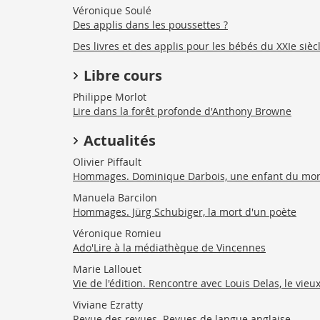
Véronique Soulé
Des applis dans les poussettes ?
Des livres et des applis pour les bébés du XXIe siècl
Libre cours
Philippe Morlot
Lire dans la forêt profonde d'Anthony Browne
Actualités
Olivier Piffault
Hommages. Dominique Darbois, une enfant du mo
Manuela Barcilon
Hommages. Jürg Schubiger, la mort d'un poète
Véronique Romieu
Ado'Lire à la médiathèque de Vincennes
Marie Lallouet
Vie de l'édition. Rencontre avec Louis Delas, le vi
Viviane Ezratty
Revue des revues. Revues de langue anglaise