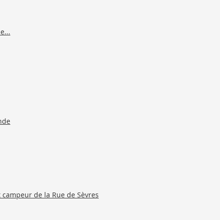
e...
nde
eux campeur de la Rue de Sèvres