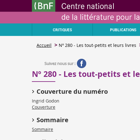
Aller
Gestion des cookies
au
contenu
principal
CRITIQUES
PUBLICATIONS
Accueil
Nº 280 - Les tout-petits et leurs livres
Suivez nous sur :
Nº 280 - Les tout-petits et le
Couverture du numéro
Ingrid Godon
Couverture
Sommaire
Sommaire