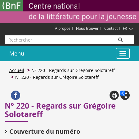
Aller
Gestion des cookies
au
contenu
principal
À propos
Nous trouver
Contact
FR
Rechercher
Menu
Toggle
navigat
Accueil
Nº 220 - Regards sur Grégoire Solotareff
Nº 220 - Regards sur Grégoire Solotareff
Nº 220 - Regards sur Grégoire
Solotareff
Couverture du numéro