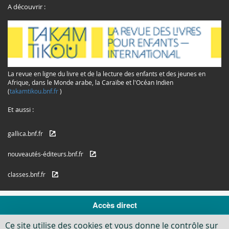
A découvrir :
La revue en ligne du livre et de la lecture des enfants et des jeunes en
Afrique, dans le Monde arabe, la Caraïbe et l'Océan Indien
(
takamtikou.bnf.fr
)
Et aussi :
gallica.bnf.fr
nouveautés-éditeurs.bnf.fr
classes.bnf.fr
© Copyrights 2016 /
Mentions légales
Accès direct
Ce site utilise des cookies et vous donne le contrôle sur