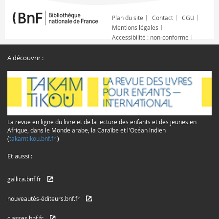
Plan du site
Contact
CGU
Mentions légales
Accessibilité : non-conforme
A découvrir :
La revue en ligne du livre et de la lecture des enfants et des jeunes en
Afrique, dans le Monde arabe, la Caraïbe et l'Océan Indien
(
takamtikou.bnf.fr
)
Et aussi :
gallica.bnf.fr
nouveautés-éditeurs.bnf.fr
classes.bnf.fr