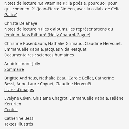
Notes de lecture "La Vitamine P : la poésie, pourquoi, pour
qui, comment ?" (Jean-Pierre Siméon, avec la collab. de Célia
Galice)
Christa Delahaye
Notes de lecture "Filles d’albums, les représentations du
féminin dans l’album" (Nelly Chabrol-Gagne)
Christine Rosenbaum, Nathalie Grimaud, Claudine Hervouët,
Emmanuelle Kabala, Jacques Vidal-Naquet
Documentaires : sciences humaines
Annick Lorant-Jolly
Sommaire
Brigitte Andrieux, Nathalie Beau, Carole Bellet, Catherine
Bessi, Anne-Laure Cognet, Claudine Hervouët
Livres d'images
Evelyne Cévin, Ghislaine Chagrot, Emmanuelle Kabala, Hélène
Kerurien
Contes
Catherine Bessi
Textes illustrés