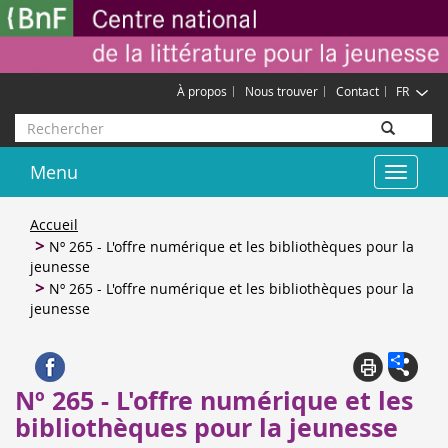
Aller
Gestion des cookies
au
contenu
principal
À propos
Nous trouver
Contact
FR
Rechercher
Menu
Toggle
navigat
Accueil
Nº 265 - L'offre numérique et les bibliothèques pour la
jeunesse
Nº 265 - L'offre numérique et les bibliothèques pour la
jeunesse
Nº 265 - L'offre numérique et les
bibliothèques pour la jeunesse